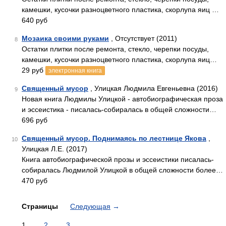
камешки, кусочки разноцветного пластика, скорлупа яиц …
640 руб
Мозаика своими руками
, Отсутствует (2011)
8
Остатки плитки после ремонта, стекло, черепки посуды,
камешки, кусочки разноцветного пластика, скорлупа яиц…
29 руб
электронная книга
Священный мусор
, Улицкая Людмила Евгеньевна (2016)
9
Новая книга Людмилы Улицкой - автобиографическая проза
и эссеистика - писалась-собиралась в общей сложности…
696 руб
Священный мусор. Поднимаясь по лестнице Якова
,
10
Улицкая Л.Е. (2017)
Книга автобиографической прозы и эссеистики писалась-
собиралась Людмилой Улицкой в общей сложности более…
470 руб
Страницы
Следующая
→
1
2
3