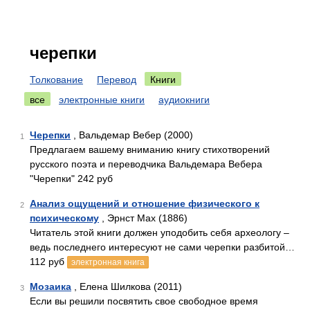
черепки
Толкование
Перевод
Книги
все
электронные книги
аудиокниги
Черепки
, Вальдемар Вебер (2000)
1
Предлагаем вашему вниманию книгу стихотворений
русского поэта и переводчика Вальдемара Вебера
"Черепки" 242 руб
Анализ ощущений и отношение физического к
2
психическому
, Эрнст Мах (1886)
Читатель этой книги должен уподобить себя археологу –
ведь последнего интересуют не сами черепки разбитой…
112 руб
электронная книга
Мозаика
, Елена Шилкова (2011)
3
Если вы решили посвятить свое свободное время