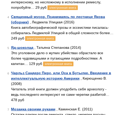
интересному, но несложному в исполнении ремеслу,
попробуйте… 29 руб
электронная книга
Священный мусор. Поднимаясь по лестнице Якова
4
(сборник)
, Людмила Улицкая (2016)
Книга автобиографической прозы и эссеистики писалась-
собиралась Людмилой Улицкой в общей сложности более…
249 руб
электронная книга
Яд-шоколад
, Татьяна Степанова (2014)
5
Это уголовное дело о жутких убийствах обрастало все
более чудовищными и пугающими подробностями. А
капитан… 129 руб
электронная книга
Чарльз Сандерс Пирс, или Оса в Бутылке. Введение в
6
интеллектуальную историю Америки
, Кирющенко В.
(2008)
Читатель этой книги должен уподобить себя археологу -
ведь последнего интересуют не сами черепки разбитой…
478 руб
Мозаика своими руками
, Каминская Е. (2011)
7
Остатки плитки после ремонта, стекло, черепки посуды,